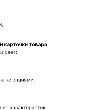
и,
ой карточки товара
бирает:
 а не опциями,
ние характеристик.