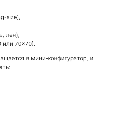
g-size),
, лен),
 или 70×70).
ращается в мини-конфигуратор, и
ать: