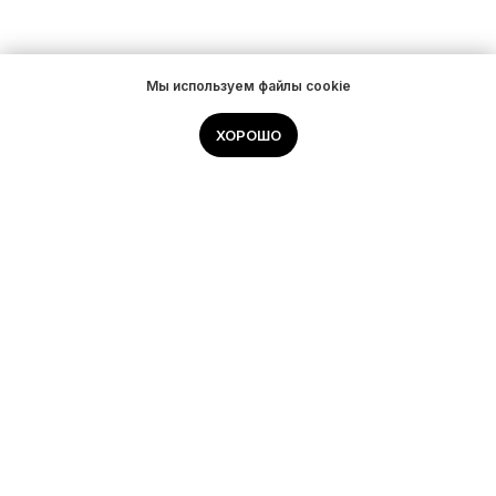
Мы используем файлы cookie
ХОРОШО
Контакты
hello@storedev.ru
+7 (925) 105-28-63
Москва, Правды 24,
оф.3